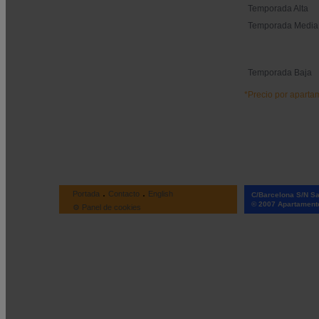
Temporada Alta
Temporada Media
Temporada Baja
*Precio por aparta
.
.
Portada
Contacto
English
C/Barcelona S/N San
© 2007 Apartamento
⚙ Panel de cookies