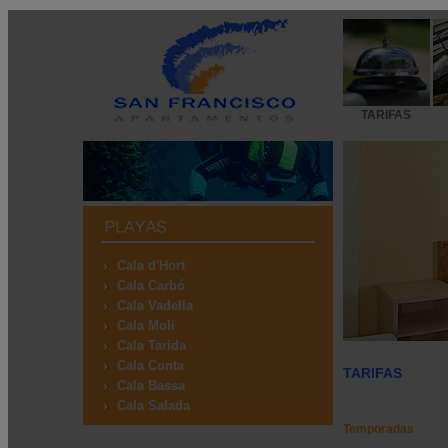
TARIFAS
Cala d'Hort
Cala Carbó
Cala Vadella
Cala Moli
Cala Tarida
Cala Conta
TARIFAS
Cala Bassa
Cala Salada
Temporadas